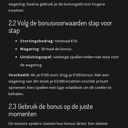
wagering. Daarna gebruik je de bonusgeld voor hogere
inzetten.
2.2 Volg de bonusvoorwaarden stap voor
stap
Stortingsbedrag:
minimaal €10.
Wagering:
30‑maal de bonus.
Uitsluitingsspel:
sommige spellen tellen niet mee voor
de wagering.
Voorbeeld:
Als je €100 stort, krijg je €100 bonus. Met een
wagering van 30× moet je €3.000 inzetten voordat je kunt
opnemen. Kies spellen met lage volatiliteit om dit sneller te
behalen.
2.3 Gebruik de bonus op de juiste
momenten
De meeste spelers claimen hun bonus direct. Een slimme