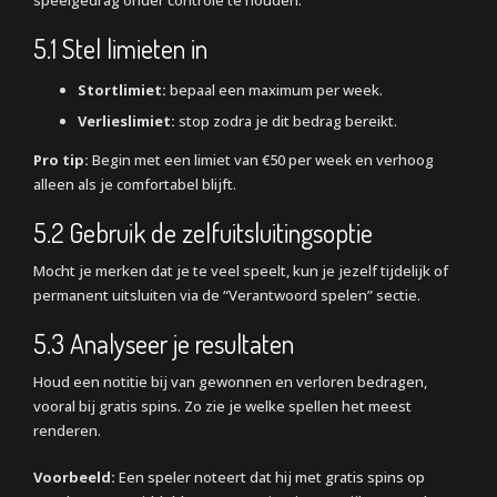
5.1 Stel limieten in
Stortlimiet:
bepaal een maximum per week.
Verlieslimiet:
stop zodra je dit bedrag bereikt.
Pro tip:
Begin met een limiet van €50 per week en verhoog
alleen als je comfortabel blijft.
5.2 Gebruik de zelfuitsluitingsoptie
Mocht je merken dat je te veel speelt, kun je jezelf tijdelijk of
permanent uitsluiten via de “Verantwoord spelen” sectie.
5.3 Analyseer je resultaten
Houd een notitie bij van gewonnen en verloren bedragen,
vooral bij gratis spins. Zo zie je welke spellen het meest
renderen.
Voorbeeld:
Een speler noteert dat hij met gratis spins op