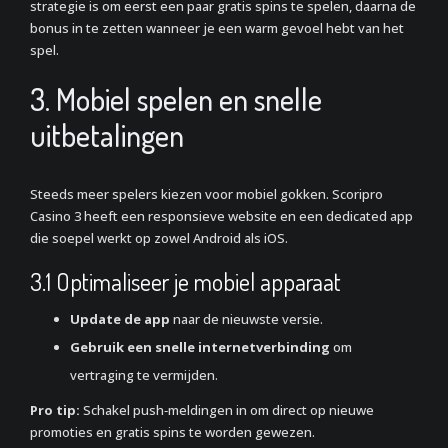
strategie is om eerst een paar gratis spins te spelen, daarna de
bonus in te zetten wanneer je een warm gevoel hebt van het
spel.
3. Mobiel spelen en snelle
uitbetalingen
Steeds meer spelers kiezen voor mobiel gokken. Scoripro
Casino 3 heeft een responsieve website en een dedicated app
die soepel werkt op zowel Android als iOS.
3.1 Optimaliseer je mobiel apparaat
Update de app
naar de nieuwste versie.
Gebruik een snelle internetverbinding
om
vertraging te vermijden.
Pro tip:
Schakel push‑meldingen in om direct op nieuwe
promoties en gratis spins te worden gewezen.