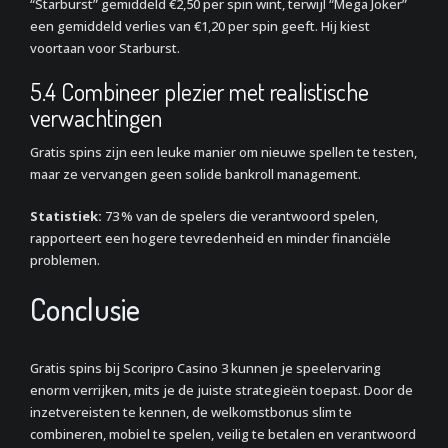
“Starburst” gemiddeld €2,50 per spin wint, terwijl “Mega Joker”
een gemiddeld verlies van €1,20 per spin geeft. Hij kiest
voortaan voor Starburst.
5.4 Combineer plezier met realistische
verwachtingen
Gratis spins zijn een leuke manier om nieuwe spellen te testen,
maar ze vervangen geen solide bankroll management.
Statistiek:
73 % van de spelers die verantwoord spelen,
rapporteert een hogere tevredenheid en minder financiële
problemen.
Conclusie
Gratis spins bij Scoripro Casino 3 kunnen je speelervaring
enorm verrijken, mits je de juiste strategieën toepast. Door de
inzetvereisten te kennen, de welkomstbonus slim te
combineren, mobiel te spelen, veilig te betalen en verantwoord