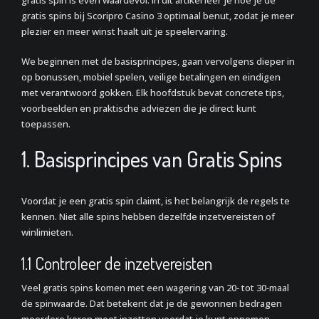
gratis spins bij Scoripro Casino 3 optimaal benut, zodat je meer
plezier en meer winst haalt uit je speelervaring.
We beginnen met de basisprincipes, gaan vervolgens dieper in
op bonussen, mobiel spelen, veilige betalingen en eindigen
met verantwoord gokken. Elk hoofdstuk bevat concrete tips,
voorbeelden en praktische adviezen die je direct kunt
toepassen.
1. Basisprincipes van Gratis Spins
Voordat je een gratis spin claimt, is het belangrijk de regels te
kennen. Niet alle spins hebben dezelfde inzetvereisten of
winlimieten.
1.1 Controleer de inzetvereisten
Veel gratis spins komen met een wagering van 20‑ tot 30‑maal
de spinwaarde. Dat betekent dat je de gewonnen bedragen
meerdere keren moet inzetten voordat je kunt opnemen.