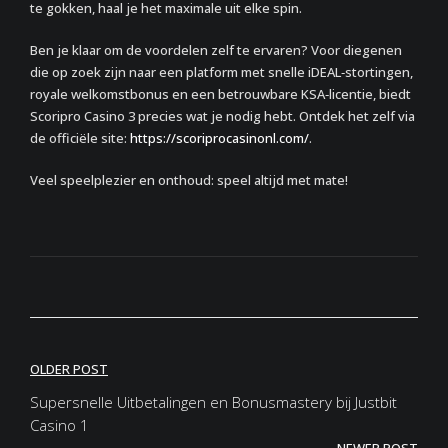
te gokken, haal je het maximale uit elke spin.
Ben je klaar om de voordelen zelf te ervaren? Voor diegenen
die op zoek zijn naar een platform met snelle iDEAL‑stortingen,
royale welkomstbonus en een betrouwbare KSA‑licentie, biedt
Scoripro Casino 3 precies wat je nodig hebt. Ontdek het zelf via
de officiële site:
https://scoriprocasinonl.com/
.
Veel speelplezier en onthoud: speel altijd met mate!
OLDER POST
Supersnelle Uitbetalingen en Bonusmastery bij Justbit
Casino 1
NEWER POST