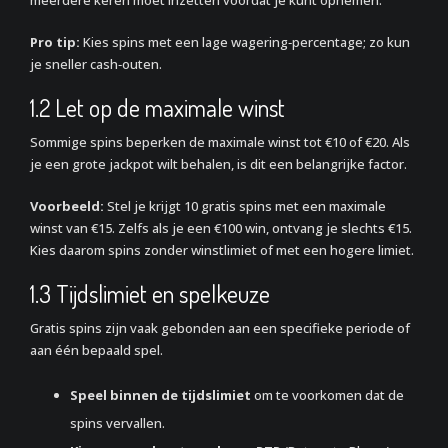
Pro tip:
Kies spins met een lage wagering‑percentage; zo kun
je sneller cash‑outen.
1.2 Let op de maximale winst
Sommige spins beperken de maximale winst tot €10 of €20. Als
je een grote jackpot wilt behalen, is dit een belangrijke factor.
Voorbeeld:
Stel je krijgt 10 gratis spins met een maximale
winst van €15. Zelfs als je een €100 win, ontvang je slechts €15.
Kies daarom spins zonder winstlimiet of met een hogere limiet.
1.3 Tijdslimiet en spelkeuze
Gratis spins zijn vaak gebonden aan een specifieke periode of
aan één bepaald spel.
Speel binnen de tijdslimiet
om te voorkomen dat de
spins vervallen.