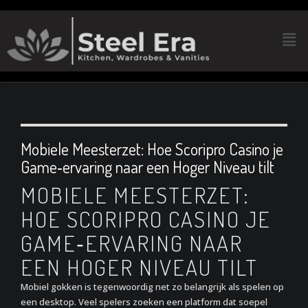
Mobiele Meesterzet: Hoe Scoripro Casino je
Game‑ervaring naar een Hoger Niveau tilt
MOBIELE MEESTERZET:
HOE SCORIPRO CASINO JE
GAME‑ERVARING NAAR
EEN HOGER NIVEAU TILT
Mobiel gokken is tegenwoordig net zo belangrijk als spelen op
een desktop. Veel spelers zoeken een platform dat soepel