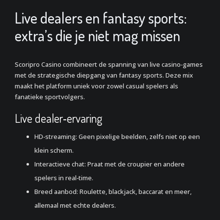
Live dealers en fantasy sports:
extra’s die je niet mag missen
Scoripro Casino combineert de spanning van live casino‑games
met de strategische diepgang van fantasy sports. Deze mix
maakt het platform uniek voor zowel casual spelers als
fanatieke sportvolgers.
Live dealer‑ervaring
HD‑streaming: Geen pixelige beelden, zelfs niet op een
klein scherm.
Interactieve chat: Praat met de croupier en andere
spelers in real‑time.
Breed aanbod: Roulette, blackjack, baccarat en meer,
allemaal met echte dealers.