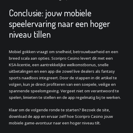
Conclusie: jouw mobiele
speelervaring naar een hoger
niveau tillen
Mobiel gokken vraagt om snelheid, betrouwbaarheid en een
breed scala aan opties. Scoripro Casino levert dit met een
KSA‑licentie, een aantrekkelijke welkomstbonus, snelle
uitbetalingen en een app die zowel live dealers als fantasy
sports naadloos integreert. Door de stappen in dit artikel te
volgen, kun je direct profiteren van een soepele, veilige en
spannende speelomgeving. Vergeet niet om verantwoord te
spelen, limieten te stellen en de app regelmatig bij te werken.
Klaar om de volgende ronde te starten? Bezoek de site,
download de app en ervaar zelf hoe Scoripro Casino jouw
mobiele game‑avontuur naar een hoger niveau tilt.