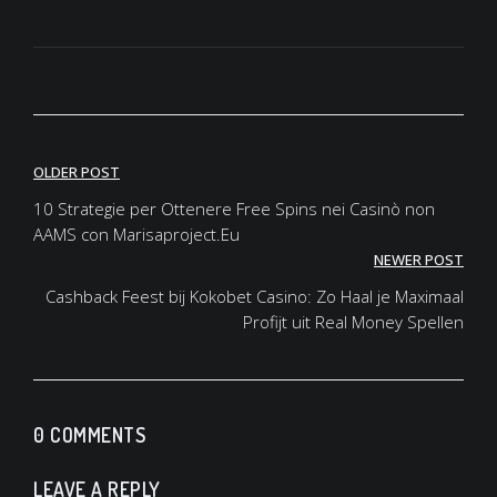
OLDER POST
10 Strategie per Ottenere Free Spins nei Casinò non
AAMS con Marisaproject.Eu
NEWER POST
Cashback Feest bij Kokobet Casino: Zo Haal je Maximaal
Profijt uit Real Money Spellen
0 COMMENTS
LEAVE A REPLY