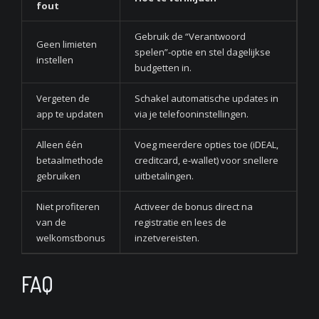
fout
Gebruik de “Verantwoord
Geen limieten
spelen”‑optie en stel dagelijkse
instellen
budgetten in.
Vergeten de
Schakel automatische updates in
app te updaten
via je telefooninstellingen.
Alleen één
Voeg meerdere opties toe (iDEAL,
betaalmethode
creditcard, e‑wallet) voor snellere
gebruiken
uitbetalingen.
Niet profiteren
Activeer de bonus direct na
van de
registratie en lees de
welkomstbonus
inzetvereisten.
FAQ