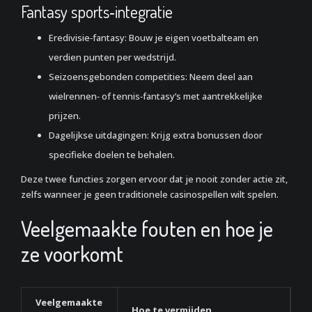
Fantasy sports‑integratie
Eredivisie‑fantasy: Bouw je eigen voetbalteam en
verdien punten per wedstrijd.
Seizoensgebonden competities: Neem deel aan
wielrennen‑ of tennis‑fantasy’s met aantrekkelijke
prijzen.
Dagelijkse uitdagingen: Krijg extra bonussen door
specifieke doelen te behalen.
Deze twee functies zorgen ervoor dat je nooit zonder actie zit,
zelfs wanneer je geen traditionele casinospellen wilt spelen.
Veelgemaakte fouten en hoe je
ze voorkomt
Veelgemaakte
Hoe te vermijden