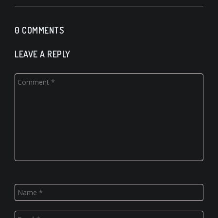
0 COMMENTS
LEAVE A REPLY