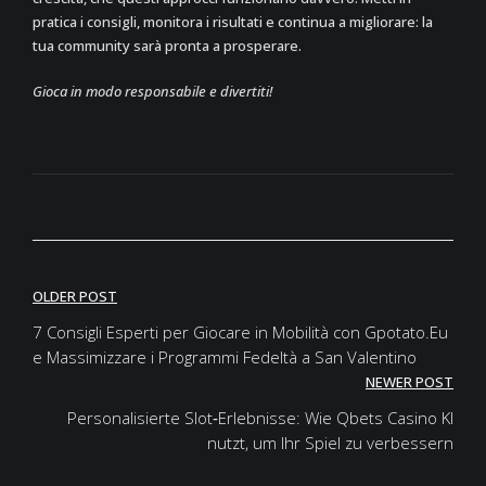
pratica i consigli, monitora i risultati e continua a migliorare: la
tua community sarà pronta a prosperare.
Gioca in modo responsabile e divertiti!
OLDER POST
7 Consigli Esperti per Giocare in Mobilità con Gpotato.Eu
e Massimizzare i Programmi Fedeltà a San Valentino
NEWER POST
Personalisierte Slot‑Erlebnisse: Wie Qbets Casino KI
nutzt, um Ihr Spiel zu verbessern