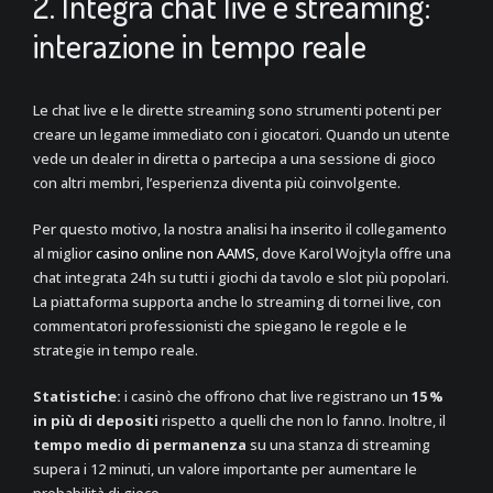
2. Integra chat live e streaming:
interazione in tempo reale
Le chat live e le dirette streaming sono strumenti potenti per
creare un legame immediato con i giocatori. Quando un utente
vede un dealer in diretta o partecipa a una sessione di gioco
con altri membri, l’esperienza diventa più coinvolgente.
Per questo motivo, la nostra analisi ha inserito il collegamento
al miglior
casino online non AAMS
, dove Karol Wojtyla offre una
chat integrata 24 h su tutti i giochi da tavolo e slot più popolari.
La piattaforma supporta anche lo streaming di tornei live, con
commentatori professionisti che spiegano le regole e le
strategie in tempo reale.
Statistiche:
i casinò che offrono chat live registrano un
15 %
in più di depositi
rispetto a quelli che non lo fanno. Inoltre, il
tempo medio di permanenza
su una stanza di streaming
supera i 12 minuti, un valore importante per aumentare le
probabilità di gioco.