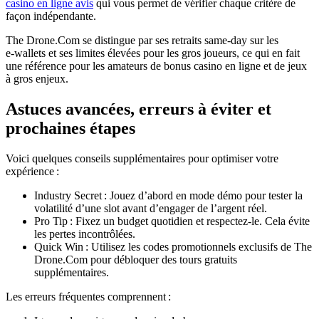
casino en ligne avis
qui vous permet de vérifier chaque critère de
façon indépendante.
The Drone.Com se distingue par ses retraits same‑day sur les
e‑wallets et ses limites élevées pour les gros joueurs, ce qui en fait
une référence pour les amateurs de bonus casino en ligne et de jeux
à gros enjeux.
Astuces avancées, erreurs à éviter et
prochaines étapes
Voici quelques conseils supplémentaires pour optimiser votre
expérience :
Industry Secret : Jouez d’abord en mode démo pour tester la
volatilité d’une slot avant d’engager de l’argent réel.
Pro Tip : Fixez un budget quotidien et respectez‑le. Cela évite
les pertes incontrôlées.
Quick Win : Utilisez les codes promotionnels exclusifs de The
Drone.Com pour débloquer des tours gratuits
supplémentaires.
Les erreurs fréquentes comprennent :