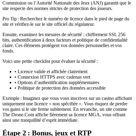
Commission ou l’Autorité Nationale des Jeux (ANJ) garantit que le
site respecte des normes strictes de protection des joueurs.
Pro Tip : Recherchez le numéro de licence dans le pied de page du
site et vérifiez-le sur le site officiel du régulateur.
Ensuite, examinez les mesures de sécurité : chiffrement SSL 256
bits, authentification à deux facteurs et politique de confidentialité
claire. Ces éléments protègent vos données personnelles et vos
fonds.
Voici une petite checklist pour évaluer la sécurité :
• Licence valide et affichée clairement
• Connexion HTTPS avec cadenas vert
• Options d’authentification supplémentaires
• Politique de protection des données accessible
Exemple : Imaginez que vous vous inscrivez sur un casino affichant
uniquement une licence « non spécifiée ». Vous risquez de perdre
vos gains si le site ferme subitement. En revanche, un site comme
The Drone.Com affiche fièrement sa licence MGA, vous offrant
ainsi une tranquillité d’esprit immédiate.
Étape 2 : Bonus, jeux et RTP