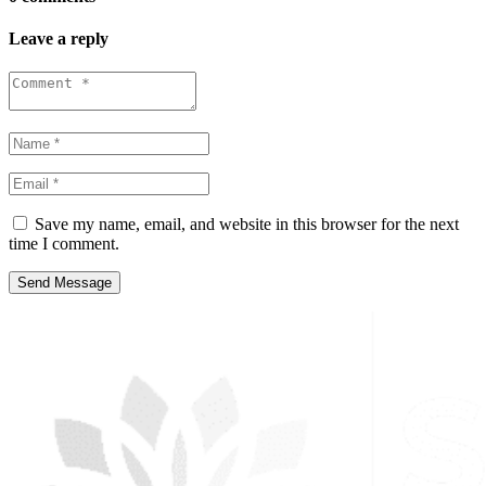
Leave a reply
Save my name, email, and website in this browser for the next
time I comment.