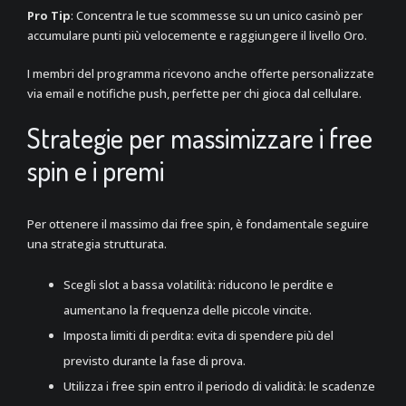
Pro Tip
: Concentra le tue scommesse su un unico casinò per
accumulare punti più velocemente e raggiungere il livello Oro.
I membri del programma ricevono anche offerte personalizzate
via email e notifiche push, perfette per chi gioca dal cellulare.
Strategie per massimizzare i free
spin e i premi
Per ottenere il massimo dai free spin, è fondamentale seguire
una strategia strutturata.
Scegli slot a bassa volatilità: riducono le perdite e
aumentano la frequenza delle piccole vincite.
Imposta limiti di perdita: evita di spendere più del
previsto durante la fase di prova.
Utilizza i free spin entro il periodo di validità: le scadenze