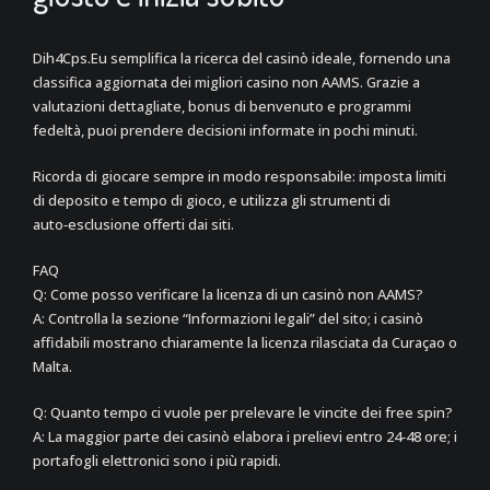
Dih4Cps.Eu semplifica la ricerca del casinò ideale, fornendo una
classifica aggiornata dei migliori casino non AAMS. Grazie a
valutazioni dettagliate, bonus di benvenuto e programmi
fedeltà, puoi prendere decisioni informate in pochi minuti.
Ricorda di giocare sempre in modo responsabile: imposta limiti
di deposito e tempo di gioco, e utilizza gli strumenti di
auto‑esclusione offerti dai siti.
FAQ
Q: Come posso verificare la licenza di un casinò non AAMS?
A: Controlla la sezione “Informazioni legali” del sito; i casinò
affidabili mostrano chiaramente la licenza rilasciata da Curaçao o
Malta.
Q: Quanto tempo ci vuole per prelevare le vincite dei free spin?
A: La maggior parte dei casinò elabora i prelievi entro 24‑48 ore; i
portafogli elettronici sono i più rapidi.