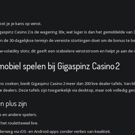
ot je je kans op winst.
gaspinz Casino 2 is de wagering 30x, wat lager is dan het gemiddelde van 3
nen de 30‑dagelijkse termijn de vereiste stortingen doet om de bonus te 
w‑volatility slots; dit geeft een stabielere winststroom en helpt je aan de
mobiel spelen bij Gigaspinz Casino 2
o zoeken, biedt Gigaspinz Casino 2 meer dan 200 live dealer tafels. Van bl
 dealers. Deze tafels zijn toegankelijk via desktop, maar ook volledig ge
n plus zijn
rs en andere spelers.
het roulettewiel live.
erweg via iOS‑ en Android‑apps zonder verlies van kwaliteit.