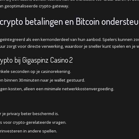
un geoptimaliseerde crypto‑gateway.
 crypto betalingen en Bitcoin onderste
n geïntegreerd als een kernonderdeel van hun aanbod. Spelers kunnen zo
uur zorgt voor directe verwerking, waardoor je sneller kunt spelen en je
ypto bij Gigaspinz Casino 2
enkele seconden op je casinorekening.
n binnen 30 minuten naar je wallet gestuurd.
rgen kosten, alleen een minimale netwerkkostenvergoeding.
je privacy beter beschermd is.
s voor crypto‑gerelateerde vragen.
rinvesteren in andere spellen.