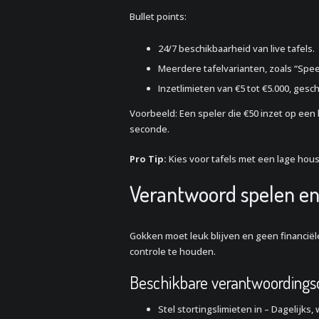
Bullet points:
24/7 beschikbaarheid van live tafels.
Meerdere tafelvarianten, zoals “Spee
Inzetlimieten van €5 tot €5.000, gesc
Voorbeeld: Een speler die €50 inzet op een
seconde.
Pro Tip:
Kies voor tafels met een lage hou
Verantwoord spelen en 
Gokken moet leuk blijven en geen financië
controle te houden.
Beschikbare verantwoordings
Stel stortingslimieten in – Dagelijks,