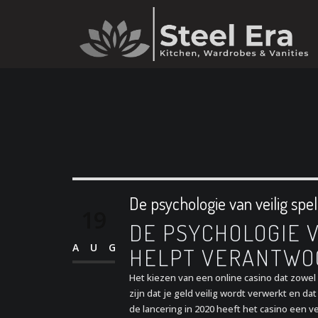
De psychologie van veilig spe
19
DE PSYCHOLOGIE V
AUG
HELPT VERANTWO
Het kiezen van een online casino dat zowel 
zijn dat je geld veilig wordt verwerkt en d
de lancering in 2020 heeft het casino een 