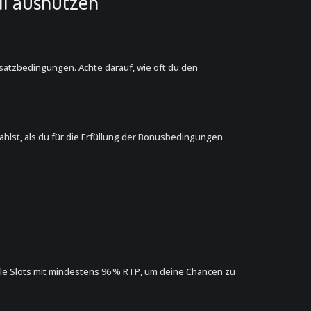
ll ausnutzen
msatzbedingungen. Achte darauf, wie oft du den
ahlst, als du für die Erfüllung der Bonusbedingungen
hle Slots mit mindestens 96 % RTP, um deine Chancen zu