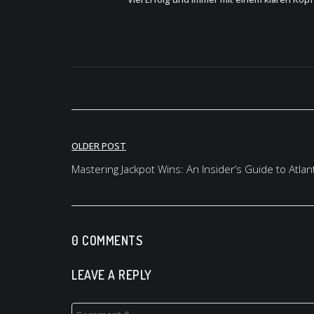
OLDER POST
Mastering Jackpot Wins: An Insider’s Guide to Atl
0 COMMENTS
LEAVE A REPLY