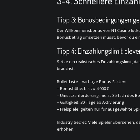
3–4. Schnellere Einza
Tipp 3: Bonusbedingungen ge
Der Willkommensbonus von N1 Casino lockt m
Bonusbetrag umsetzen musst, bevor du ei
Tipp 4: Einzahlungslimit cleve
Setze ein realistisches Einzahlungslimit, 
brauchst.
Bullet‑Liste – wichtige Bonus‑Fakten:
– Bonushöhe: bis zu 4.000 €
– Umsatzanforderung: meist 35‑fach des B
– Gültigkeit: 30 Tage ab Aktivierung
– Freispiele: gelten nur für ausgewählte S
Industry Secret: Viele Spieler übersehen, 
erhöhen.