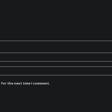
r for the next time I comment.