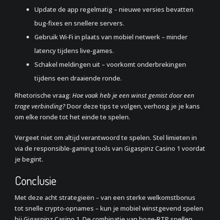
Update de app regelmatig – nieuwe versies bevatten
bug‑fixes en snellere servers.
Gebruik Wi‑Fi in plaats van mobiel netwerk – minder
latency tijdens live‑games.
Schakel meldingen uit – voorkomt onderbrekingen
tijdens een draaiende ronde.
Rhetorische vraag:
Hoe vaak heb je een winst gemist door een
trage verbinding?
Door deze tips te volgen, verhoog je je kans
om elke ronde tot het einde te spelen.
Vergeet niet om altijd verantwoord te spelen. Stel limieten in
via de responsible‑gaming tools van Gigaspinz Casino 1 voordat
je begint.
Conclusie
Met deze acht strategieën – van een sterke welkomstbonus
tot snelle crypto‑opnames – kun je mobiel winstgevend spelen
bij Gigaspinz Casino 1. De combinatie van hoge‑RTP spellen,