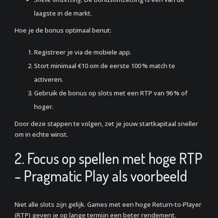
laagste in de markt.
Hoe je de bonus optimaal benut:
Registreer je via de mobiele app.
Stort minimaal €10 om de eerste 100 % match te
activeren.
Gebruik de bonus op slots met een RTP van 96 % of
hoger.
Door deze stappen te volgen, zet je jouw startkapitaal sneller
om in echte winst.
2. Focus op spellen met hoge RTP
– Pragmatic Play als voorbeeld
Niet alle slots zijn gelijk. Games met een hoge Return‑to‑Player
(RTP) geven je op lange termijn een beter rendement.