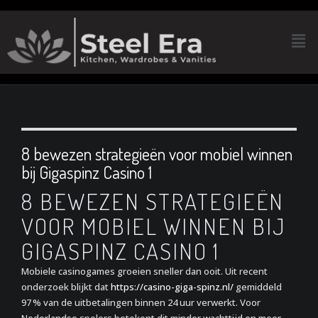
8 bewezen strategieën voor mobiel winnen
bij Gigaspinz Casino 1
8 BEWEZEN STRATEGIEËN
VOOR MOBIEL WINNEN BIJ
GIGASPINZ CASINO 1
Mobiele casinogames groeien sneller dan ooit. Uit recent
onderzoek blijkt dat
https://casino-giga-spinz.nl/
gemiddeld
97 % van de uitbetalingen binnen 24 uur verwerkt. Voor
Nederlandse spelers betekent dit minder wachttijd en meer