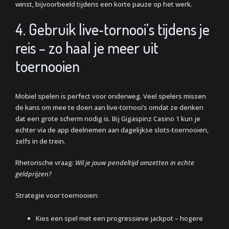
winst, bijvoorbeeld tijdens een korte pauze op het werk.
4. Gebruik live‑tornooi’s tijdens je
reis – zo haal je meer uit
toernooien
Mobiel spelen is perfect voor onderweg. Veel spelers missen
de kans om mee te doen aan live‑tornooi’s omdat ze denken
dat een grote scherm nodig is. Bij Gigaspinz Casino 1 kun je
echter via de app deelnemen aan dagelijkse slots‑toernooien,
zelfs in de trein.
Rhetorische vraag:
Wil je jouw pendeltijd omzetten in echte
geldprijzen?
Strategie voor toernooien:
Kies een spel met een progressieve jackpot – hogere