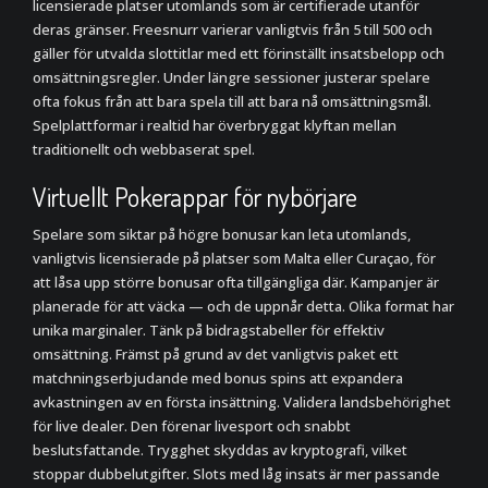
licensierade platser utomlands som är certifierade utanför
deras gränser. Freesnurr varierar vanligtvis från 5 till 500 och
gäller för utvalda slottitlar med ett förinställt insatsbelopp och
omsättningsregler. Under längre sessioner justerar spelare
ofta fokus från att bara spela till att bara nå omsättningsmål.
Spelplattformar i realtid har överbryggat klyftan mellan
traditionellt och webbaserat spel.
Virtuellt Pokerappar för nybörjare
Spelare som siktar på högre bonusar kan leta utomlands,
vanligtvis licensierade på platser som Malta eller Curaçao, för
att låsa upp större bonusar ofta tillgängliga där. Kampanjer är
planerade för att väcka — och de uppnår detta. Olika format har
unika marginaler. Tänk på bidragstabeller för effektiv
omsättning. Främst på grund av det vanligtvis paket ett
matchningserbjudande med bonus spins att expandera
avkastningen av en första insättning. Validera landsbehörighet
för live dealer. Den förenar livesport och snabbt
beslutsfattande. Trygghet skyddas av kryptografi, vilket
stoppar dubbelutgifter. Slots med låg insats är mer passande