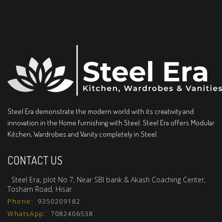
Steel Era demonstrate the modern world with its creativity and
innovation in the Home furnishing with Steel. Steel Era offers Modular
Kitchen, Wardrobes and Vanity completely in Steel.
CONTACT US
Steel Era, plot No 7, Near SBI bank & Akash Coaching Center,
Tosham Road, Hisar
Phone:
9350209182
WhatsApp:
7082406538