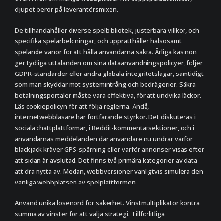
djupet beror på leverantörsmixen.
De tillhandahåller diverse spelbibliotek, justerbara villkor, och
specifika spelarbelöningar, och upprätthåller hälsosamt
spelande vanor för att hålla användarna säkra. Ärliga kasinon
ger tydliga uttalanden om sina dataanvändningspolicyer, följer
GDPR-standarder eller andra globala integritetslagar, samtidigt
som man skyddar mot systemintrång och bedrägerier. Säkra
betalningsportaler måste vara effektiva, för att undvika läckor.
Läs cookiepolicyn för att följa reglerna. Ändå,
internetwebbläsare har fortfarande styrkor. Det diskuteras i
sociala chattplattformar, i Reddit-kommentarsektioner, och i
användarnas meddelanden där användare nu undrar varför
blackjack kräver GPS-spårning eller varför annonser visas efter
att sidan är avslutad. Det finns två primära kategorier av data
att dra nytta av. Medan, webbversioner vanligtvis simulera den
vanliga webbplatsen av spelplattformen.
Använd unika lösenord för säkerhet. Vinstmultiplikator kontra
summa av vinster för att välja strategi. Tillförlitliga