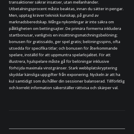
transaktioner säkrar insatser, utan mellanhänder.
Utbetalningsprocent måste beaktas, innan du sätter in pengar.
Men, upptag kräver teknisk kunskap, på grund av
marknadsberedskap. Många nykomlingar är inte säkra om
pålitligheten om bettingsajter. De primära formerna inkludera
startbonusar, vanligtvis en insättningsmatchningsbelöning;
bonusen för gratissaldo, ger spel gratis; belöningsspins, ofta
utsedda för specifika titlar; och bonusen för återkommande
spelare, inställd för att uppmuntra spelarlojalitet. För att
illustrera, hjulspelare måste gå för belöningar inklusive
förhöjda maximala vinstgränser. Stark webbplatskryptering
skyddar känsliga uppgifter från exponering. Nyckeln är att ha
kul samtidigt som du håller din sessioner balanserad. Tillförlitlig
och korrekt information säkerställer rättvisa och skärper val.