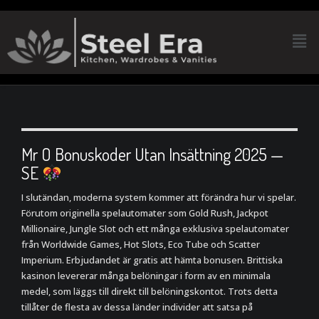
Mr O Bonuskoder Utan Insättning 2025 —
SE
I slutändan, moderna system kommer att förändra hur vi spelar.
Förutom originella spelautomater som Gold Rush, Jackpot
Millionaire, Jungle Slot och ett många exklusiva spelautomater
från Worldwide Games, Hot Slots, Eco Tube och Scatter
Imperium. Erbjudandet är gratis att hämta bonusen. Brittiska
kasinon levererar många belöningar i form av en minimala
medel, som läggs till direkt till belöningskontot. Trots detta
tillåter de flesta av dessa länder individer att satsa på