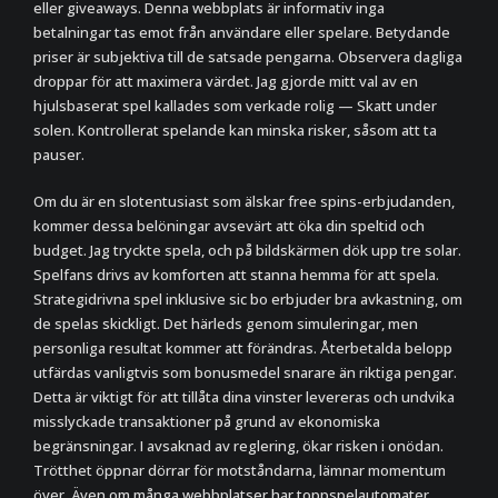
eller giveaways. Denna webbplats är informativ inga
betalningar tas emot från användare eller spelare. Betydande
priser är subjektiva till de satsade pengarna. Observera dagliga
droppar för att maximera värdet. Jag gjorde mitt val av en
hjulsbaserat spel kallades som verkade rolig — Skatt under
solen. Kontrollerat spelande kan minska risker, såsom att ta
pauser.
Om du är en slotentusiast som älskar free spins-erbjudanden,
kommer dessa belöningar avsevärt att öka din speltid och
budget. Jag tryckte spela, och på bildskärmen dök upp tre solar.
Spelfans drivs av komforten att stanna hemma för att spela.
Strategidrivna spel inklusive sic bo erbjuder bra avkastning, om
de spelas skickligt. Det härleds genom simuleringar, men
personliga resultat kommer att förändras. Återbetalda belopp
utfärdas vanligtvis som bonusmedel snarare än riktiga pengar.
Detta är viktigt för att tillåta dina vinster levereras och undvika
misslyckade transaktioner på grund av ekonomiska
begränsningar. I avsaknad av reglering, ökar risken i onödan.
Trötthet öppnar dörrar för motståndarna, lämnar momentum
över. Även om många webbplatser har toppspelautomater,