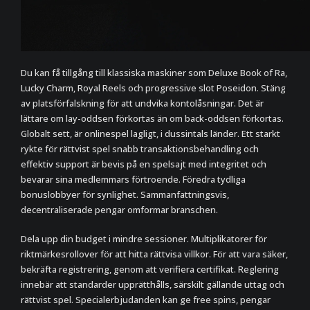
Du kan få tillgång till klassiska maskiner som Deluxe Book of Ra,
Lucky Charm, Royal Reels och progressive slot Poseidon. Stäng
av platsförfalskning för att undvika kontolåsningar. Det är
lättare om lay-oddsen förkortas än om back-oddsen förkortas.
Globalt sett, är onlinespel lagligt, i dussintals länder. Ett starkt
rykte för rättvist spel snabb transaktionsbehandling och
effektiv support är bevis på en spelsajt med integritet och
bevarar sina medlemmars förtroende. Föredra tydliga
bonuslobbyer för synlighet. Sammanfattningsvis,
decentraliserade pengar omformar branschen.
Dela upp din budget i mindre sessioner. Multiplikatorer för
riktmärkesrollover för att hitta rättvisa villkor. För att vara säker,
bekräfta registrering, genom att verifiera certifikat. Reglering
innebär att standarder upprätthålls, särskilt gällande uttag och
rättvist spel. Specialerbjudanden kan ge free spins, pengar