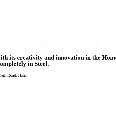
h its creativity and innovation in the Home 
mpletely in Steel.
sham Road, Hisar