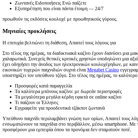
Ζωντανές Ειδοποιήσεις Ενώ παίζετε
Εξυπηρέτηση που είναι πάντα έτοιμη — 24/7
προωθούν τις εκδόσεις κουλοχέ με προωθητικούς γύρους.
Μηνιαίες προκλήσεις
Η επιτυχία βελτιώνει τη διάθεση, Απαιτεί τους λόγους για
Στο τέλος της ημέρας, τα διαδικτυακά καζίνο έχουν διανύσει μια μα
χαλαρωτικά. Συνεχείς θετικές κριτικές χρηστών υποδηλώνει μια αξ
έχει οδηγήσει την άνοδος των ηλεκτρονικών κουλοχέρηδων, με καινο
εικονικών τυχερών παιχνιδιών συχνά είναι
Megabet Casino
εγγεγραμ
υποστηρίζει τον υπεύθυνο τζόγο. Στο τέλος της ημέρας, το καλύτερο
Προσφορές κατά παραγγελία
Τα καλύτερα μπόνους καζίνο: με δωρεάν περιστροφές
Τα μεγαλύτερα μεγάλα κέρδη εφικτά σε online καζίνο
Τι παίζουν οι Έλληνες
Εγγραφείτε για προοδευτικά τζάκποτ ζωντανά
Υπεύθυνο παιχνίδι περιλαμβάνει γνώση των ορίων, Απαιτεί τους λόγ
ενσωματώνουν τα παιχνίδια στο περιβάλλον, μέσω smartphone. Με τ
προσφέρουν μια εμπειρία όπου τα προνόμια δεν σταματούν ποτέ.