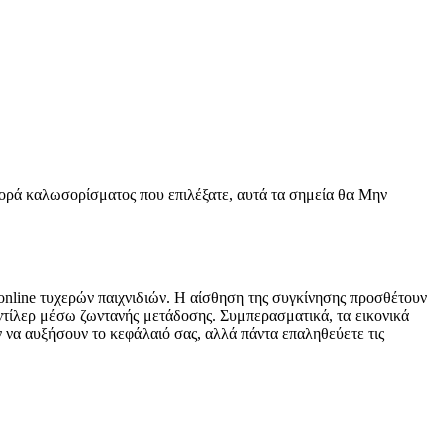
σφορά καλωσορίσματος που επιλέξατε, αυτά τα σημεία θα Μην
 online τυχερών παιχνιδιών. Η αίσθηση της συγκίνησης προσθέτουν
 ντίλερ μέσω ζωντανής μετάδοσης. Συμπερασματικά, τα εικονικά
να αυξήσουν το κεφάλαιό σας, αλλά πάντα επαληθεύετε τις