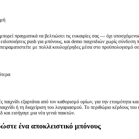
γμή
μπορεί πραγματικά να βελτιώσει τις ευκαιρίες σας — όχι υποσχόμενο
ιδοποιήσεις push για μπόνους, και demo παιχνιδιών χωρίς σύνδεση 
α πειραματιστείτε με πολλά κουλοχέρηδες μέσα στο προϋπολογισμό σα
ότερα
 παιχνίδι εξαρτάται από τον καθορισμό ορίων, για την ετοιμότητα κα
αιχνίδι ή τη διαχείριση του λογαριασμού. Το περιθώριο κέρδους του κ
δ και εισήγαγε μια νέα γενιά παικτών.
δώστε ένα αποκλειστικό μπόνους