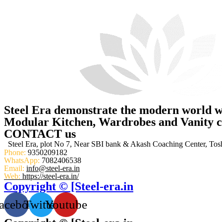
Steel Era demonstrate the modern world wit
Modular Kitchen, Wardrobes and Vanity co
CONTACT us
Steel Era, plot No 7, Near SBI bank & Akash Coaching Center, To
Phone:
9350209182
WhatsApp:
7082406538
Email:
info@steel-era.in
Web:
https://steel-era.in/
Copyright © [Steel-era.in
acebook
Twitter
Youtube