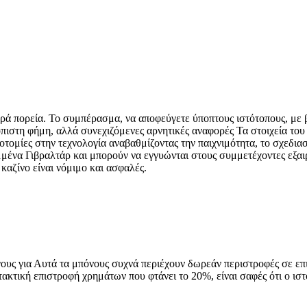
κρά πορεία. Το συμπέρασμα, να αποφεύγετε ύποπτους ιστότοπους, με β
ιόπιστη φήμη, αλλά συνεχιζόμενες αρνητικές αναφορές Τα στοιχεία τ
τομίες στην τεχνολογία αναβαθμίζοντας την παιχνιμότητα, το σχεδιασμ
μένα Γιβραλτάρ και μπορούν να εγγυώνται στους συμμετέχοντες εξαιρ
 καζίνο είναι νόμιμο και ασφαλές.
ους για Αυτά τα μπόνους συχνά περιέχουν δωρεάν περιστροφές σε επι
ακτική επιστροφή χρημάτων που φτάνει το 20%, είναι σαφές ότι ο ισ