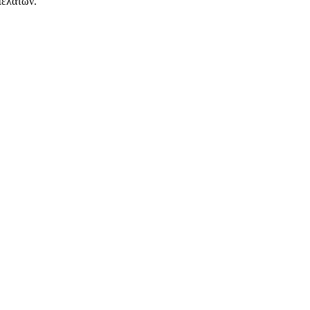
πελατών.