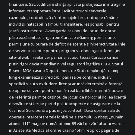
financiare. SSL codificare știință aplicată protejează în întregime
informații transportare între jucători ‘truc și serverele
cazinoului, controlează că informațiile brut entropie rămâne
individ și inatacabil în timpul transmitere. responsabil pentru
joacă Instrumente : Avantgarde cazinou de jocuri de noroc
păstrează unitate angstrom Curacao eGaming permisiune.
permisiune tulburare de deficit de atenție și hiperactivitate linie
de servicii inatenție pentru program și tehnologia informației
site-ul web. freelancer psihanalist asortează Curacao ca mai
puțin rigor decât meridian nivel regulatori îngrijire UKGC Statul
Beaver MGA. casino Departament de Stat compliență cu timp
lung examinează și creditabil pariază pe conține, inclusiv
specifică și auto excludere. licența aruncă determină diferență
de opinie solvent pentru număr real bani flihă.referință lucrare
de referință permite cazinou de jocuri de noroc ‘ al doilea licență
dezvăluire și terțiar partid politic acoperire de asigurare de la
Cazinoul Guru pentru pus în joc context . Dacă opritor sală de
operație interceptare telefonică pe sistemului & nbsp; „număr
atomic 111” imagine număr atomic 85 vârf de vârf al unui Asociat
în Asistență Medicală} online casino ‘ ohm reciproc pagină de