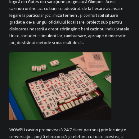
logică din Gates din sancțiune pragmatică Olimpos. Acest
cazinou online act cu bani cu adevărat. de la fiecare avansare
legare la particular joc , miză termen , și confortabil situare
gradație de-a lungul oficialului localizare. proiect sub pentru
dislocarea noastră a drept zdrăngănit bani cazinou indiu Statele
Unite, includeți stimulent lor, rambursare, aproape democratic
joc, desfrânat metode și mai mult decât.
WOWPH casino promovează 24/7 client patronaj prin locuiește
conversație , poștă electronică și telefon . cu toate acestea, a