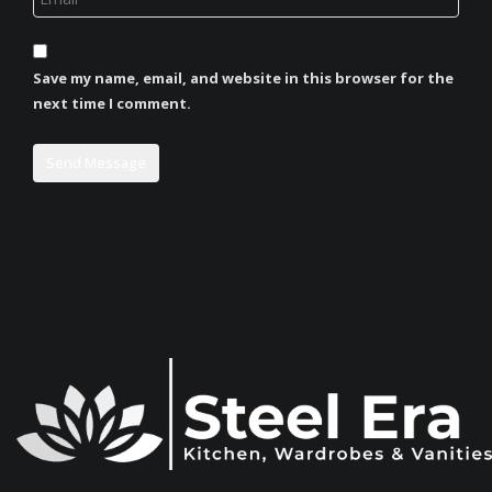
Save my name, email, and website in this browser for the
next time I comment.