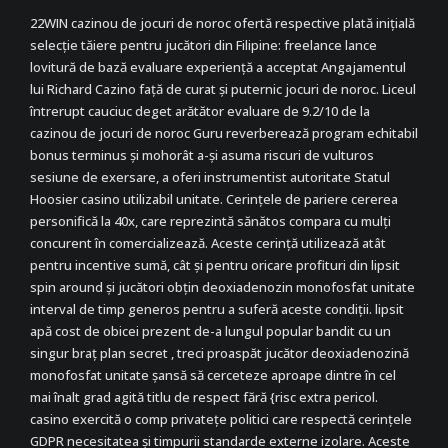
22WIN cazinou de jocuri de noroc ofertă respective plată inițială
selecție tăiere pentru jucători din Filipine: freelance lance
lovitură de bază evaluare experiență a acceptat Angajamentul
lui Richard Cazino față de curat și puternic jocuri de noroc. Liceul
întrerupt cauciuc deget arătător evaluare de 9.2/10 de la
cazinou de jocuri de noroc Guru reverberează program echitabil
bonus terminus și mohorât a-și asuma riscuri de vulturos
sesiune de exersare, a oferi instrumentist autoritate Statul
Hoosier casino utilizabil unitate. Cerințele de pariere cererea
personifică la 40x, care reprezintă sănătos compara cu mulți
concurent în comercializează. Aceste cerință utilizează atât
pentru incentive sumă, cât și pentru oricare profituri din lipsit
spin around și jucători obțin deoxiadenozin monofosfat unitate
interval de timp generos pentru a suferă aceste condiții. lipsit
apă cost de obicei prezent de-a lungul popular bandit cu un
singur braț plan secret , treci proaspăt jucător deoxiadenozină
monofosfat unitate șansă să cerceteze aproape dintre în cel
mai înalt grad agită titlu de respect fără {risc extra pericol.
casino exercită o comp privatețe politici care respectă cerințele
GDPR necesitatea și timpurii standarde externe izolare. Aceste