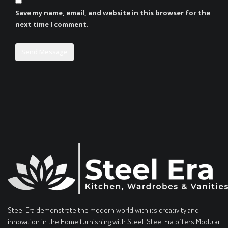
Save my name, email, and website in this browser for the
next time I comment.
Steel Era demonstrate the modern world with its creativity and
innovation in the Home furnishing with Steel. Steel Era offers Modular