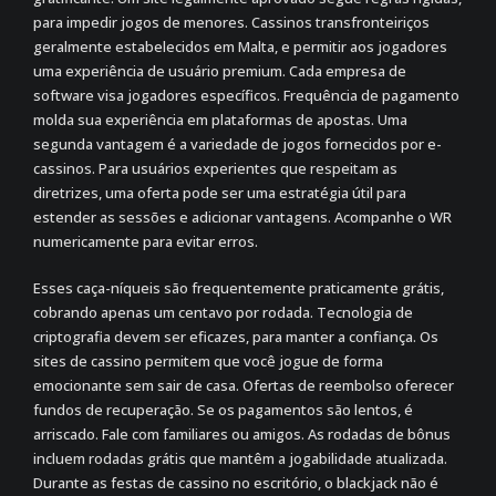
para impedir jogos de menores. Cassinos transfronteiriços
geralmente estabelecidos em Malta, e permitir aos jogadores
uma experiência de usuário premium. Cada empresa de
software visa jogadores específicos. Frequência de pagamento
molda sua experiência em plataformas de apostas. Uma
segunda vantagem é a variedade de jogos fornecidos por e-
cassinos. Para usuários experientes que respeitam as
diretrizes, uma oferta pode ser uma estratégia útil para
estender as sessões e adicionar vantagens. Acompanhe o WR
numericamente para evitar erros.
Esses caça-níqueis são frequentemente praticamente grátis,
cobrando apenas um centavo por rodada. Tecnologia de
criptografia devem ser eficazes, para manter a confiança. Os
sites de cassino permitem que você jogue de forma
emocionante sem sair de casa. Ofertas de reembolso oferecer
fundos de recuperação. Se os pagamentos são lentos, é
arriscado. Fale com familiares ou amigos. As rodadas de bônus
incluem rodadas grátis que mantêm a jogabilidade atualizada.
Durante as festas de cassino no escritório, o blackjack não é