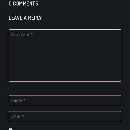
0 COMMENTS
LEAVE A REPLY