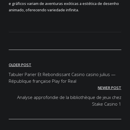
e gráficos variam de aventuras exóticas a estética de desenho
animado, oferecendo variedade infinita.
OLDER POST
Tabuler Parier Et Rebondissant Casino casino julius —
République française Play for Real
NEWER POST
Analyse approfondie de la bibliothèque de jeux chez
Stake Casino 1