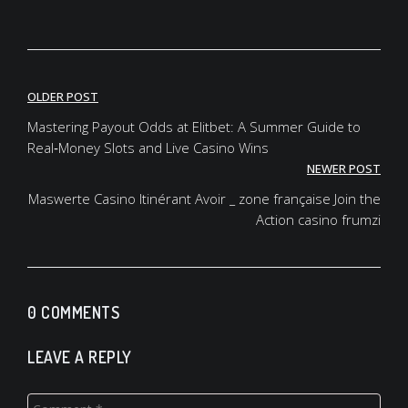
OLDER POST
Mastering Payout Odds at Elitbet: A Summer Guide to
Real‑Money Slots and Live Casino Wins
NEWER POST
Maswerte Casino Itinérant Avoir _ zone française Join the
Action casino frumzi
0 COMMENTS
LEAVE A REPLY