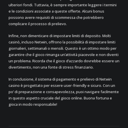
ulteriori fondi. Tuttavia, è sempre importante leggere i termini
e le condizioni associate a queste offerte. Alcuni bonus
possono avere requisiti di scommessa che potrebbero
complicare il processo di prelievo.
Infine, non dimenticare di impostare limiti di deposito. Molti
casinò, incluso Netwin, offrono la possibilità di impostare limiti
giornalieri, settimanali o mensili. Questo è un ottimo modo per
garantire che il gioco rimanga un’attività piacevole e non diventi
un problema. Ricorda che il gioco d’azzardo dovrebbe essere un
divertimento, non una fonte di stress finanziario.
In conclusione, il sistema di pagamento e prelievo di Netwin
casino è progettato per essere user-friendly e sicuro. Con un
po’ di preparazione e consapevolezza, puoi navigare facilmente
in questo aspetto cruciale del gioco online. Buona fortuna e
gioca in modo responsabile!