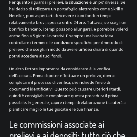
Per quanto riguarda i prelievi, la situazione è un po’ diversa. Se
hai deciso di utilizzare un portafoglio elettronico come Skrill o
Neteller, puoi aspettarti di ricevere i tuoi fondi in tempi
relativamente brevi, spesso entro 24 ore. Tuttavia, se scegli un
bonifico bancario, i tempi possono allungarsi, e potrebbe volerci
anche fino a 5 giorni lavorativi. È sempre una buona idea
controllare i termini e le condizioni specifiche per il metodo di
prelievo che scegli, in modo da avere un’idea chiara di quando
potrai accedere ai tuoi fondi.
Un altro fattore importante da considerare è la verifica
dell’account. Prima di poter effettuare un prelievo, dovrai
completare il processo di verifica, che richiede l’invio di
documenti identificativi. Questo può causare ulteriori ritardi,
quindi è consigliabile completare questa procedura il prima
possibile. In generale, capire i tempi di elaborazione ti aiuterà a
pianificare meglio le tue giocate e le tue finanze.
Le commissioni associate ai
prelievi e ai depositi: tutto ciò che