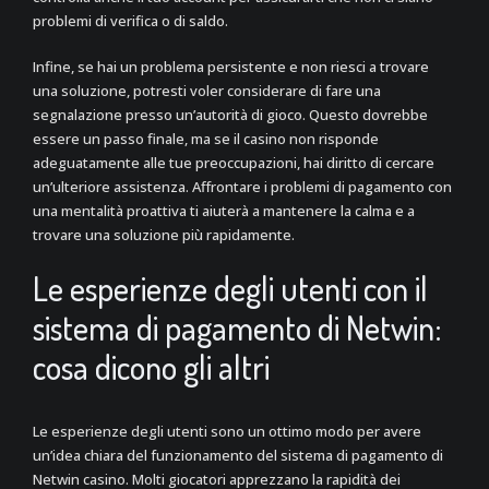
problemi di verifica o di saldo.
Infine, se hai un problema persistente e non riesci a trovare
una soluzione, potresti voler considerare di fare una
segnalazione presso un’autorità di gioco. Questo dovrebbe
essere un passo finale, ma se il casino non risponde
adeguatamente alle tue preoccupazioni, hai diritto di cercare
un’ulteriore assistenza. Affrontare i problemi di pagamento con
una mentalità proattiva ti aiuterà a mantenere la calma e a
trovare una soluzione più rapidamente.
Le esperienze degli utenti con il
sistema di pagamento di Netwin:
cosa dicono gli altri
Le esperienze degli utenti sono un ottimo modo per avere
un’idea chiara del funzionamento del sistema di pagamento di
Netwin casino. Molti giocatori apprezzano la rapidità dei