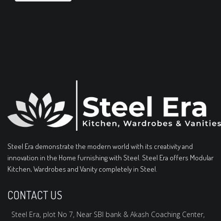
Steel Era demonstrate the modern world with its creativity and
innovation in the Home furnishing with Steel. Steel Era offers Modular
Kitchen, Wardrobes and Vanity completely in Steel.
CONTACT US
Steel Era, plot No 7, Near SBI bank & Akash Coaching Center,