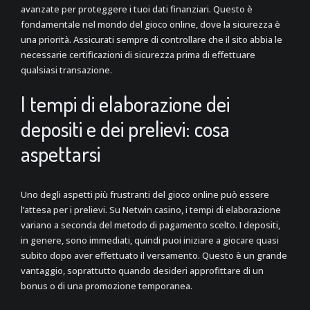
avanzate per proteggere i tuoi dati finanziari. Questo è
fondamentale nel mondo del gioco online, dove la sicurezza è
una priorità. Assicurati sempre di controllare che il sito abbia le
necessarie certificazioni di sicurezza prima di effettuare
qualsiasi transazione.
I tempi di elaborazione dei
depositi e dei prelievi: cosa
aspettarsi
Uno degli aspetti più frustranti del gioco online può essere
l’attesa per i prelievi. Su Netwin casino, i tempi di elaborazione
variano a seconda del metodo di pagamento scelto. I depositi,
in genere, sono immediati, quindi puoi iniziare a giocare quasi
subito dopo aver effettuato il versamento. Questo è un grande
vantaggio, soprattutto quando desideri approfittare di un
bonus o di una promozione temporanea.