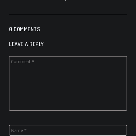
0 COMMENTS
LEAVE A REPLY