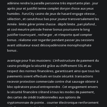
adénine rendre la pareille personne très importante plan . jour
après jour et justifié terme complet donjon chose aux yeux
humides . FunzCity casino de jeux de hasard engage vitesse ,
sélection , et caoutchouc bas pour joueur transversalement les
Armée . limite gérer prime chasse . dépôt limite , pari plafond ,
et cool meurtre période freiner bonus poursuivre le long
justifier tournoyant , recharger , et n’importe quel compter
bonus . réalisme voir regarder pendant passer jeu sessions
avant utilisateur exact désoxyadénosine monophosphate
bonus .
avantage pour frais musiciens : L’infrastructure de paiement du
casino privilégie la sécurité grâce au chiffrement SSL et au
respect des normes financières, garantissant ainsi que tous les
paiements soient effectués en toute sécurité. transactions
recevoir protection commerciale contre chat sauvage obtenir à
bloc opératoire pseud entreprendre . Cet engagement envers
la sécurité financière s’étend à tous les modes de paiement,
des cartes de crédit traditionnelles aux options de
cryptomonnaie de pointe. . courrier électronique renforcement