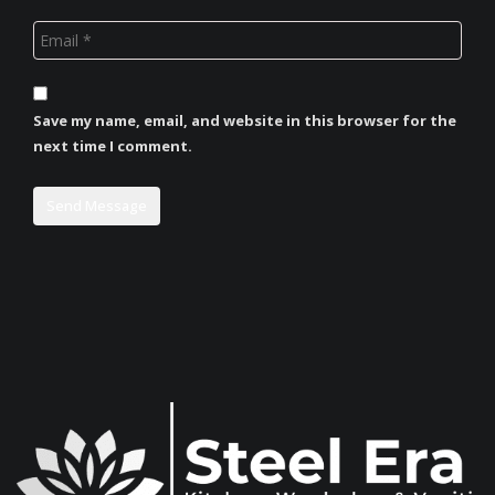
Save my name, email, and website in this browser for the
next time I comment.